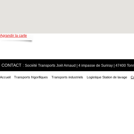
Agrandir la carte
CONTACT :
Société Transports Joël Arnaud | 4 impasse de Suriray | 47400 T
Accueil
Transports frigorifiques
Transports industriels
Logistique Station de lavage
Co